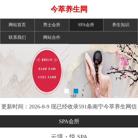
今萃养生网
网站首页
男士会所
SPA会所
养生知识
联系我们
网站合作
更新时间：2026-8-9 现已经收录591条南宁今萃养生网信
息
SPA会所
云境・悦 SPA