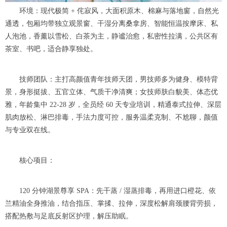
环境：现代极简 + 侘寂风，大面积原木、棉麻与落地窗，自然光
通透，包厢均带独立观景窗、干湿分离桑拿房、智能恒温按摩床、私
人泡池，香薰以雪松、白茶为主，静谧治愈，私密性拉满，公共区有
茶室、书吧，适合静享独处。
技师团队：主打高颜值青年技师天团，男技师多为健身、模特背
景，身形挺拔、五官立体、气质干净清爽；女技师肤白貌美、体态优
雅，年龄集中 22-28 岁，全员经 60 天专业培训，精通泰式拉伸、深层
肌肉放松、淋巴排毒，手法力度可控，服务温柔克制、不尬聊，颜值
与专业双在线。
核心项目：
120 分钟湖景尊享 SPA：先干蒸 / 湿蒸排毒，再用进口橙花、依
兰精油全身推油，结合指压、掌揉、拉伸，深度松解肩颈腰背劳损，
搭配热敷与足底反射区护理，解压助眠。