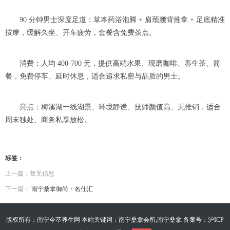
90 分钟男士深度足道：草本药浴泡脚 + 肩颈腰背推拿 + 足底精准
按摩，缓解久坐、开车疲劳，套餐含免费茶点。
消费：人均 400-700 元，提供高端水果、现磨咖啡、养生茶、简
餐，免费停车、延时休息，适合追求私密与品质的男士。
亮点：梅溪湖一线湖景、环境静谧、技师颜值高、无推销，适合
周末独处、商务私享放松。
标签：
上一篇：暂无信息
下一篇：
南宁桑拿御尚・名仕汇
版权所有：南宁今萃养生网 本站关键词：南宁桑拿会所,南宁桑拿 备案号：
沪ICP