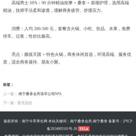
高端男士 SPA：90 分钟精油按摩 + 桑拿 + 肩颈护理，选用高端
精油，技师手法柔和渗透，缓解商务疲劳、舒缓压力。
消费：人均 200-500 元，套餐含火锅、小吃、饮品、水果，免费
停车、过夜，性价比极高。
亮点：颜值天团 + 特色火锅，商务休闲首选，环境高端、服务优
质，适合商务接待、朋友小聚。
标签：
上一篇：
南宁桑拿会所洛菲公馆SPA
下一篇：暂无信息
版权所有：南宁今萃养生网 本站关键词：南宁桑拿会所,南宁桑拿 备案号：
沪ICP
备2024095101号-26
51La