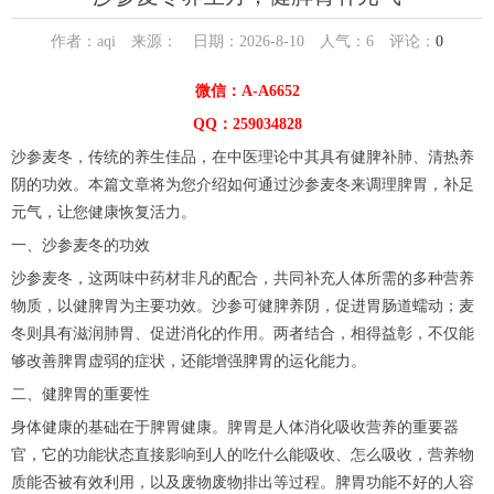
作者：aqi 来源： 日期：2026-8-10 人气：
6
评论：
0
微信：A-A6652
QQ：259034828
沙参麦冬，传统的养生佳品，在中医理论中其具有健脾补肺、清热养
阴的功效。本篇文章将为您介绍如何通过沙参麦冬来调理脾胃，补足
元气，让您健康恢复活力。
一、沙参麦冬的功效
沙参麦冬，这两味中药材非凡的配合，共同补充人体所需的多种营养
物质，以健脾胃为主要功效。沙参可健脾养阴，促进胃肠道蠕动；麦
冬则具有滋润肺胃、促进消化的作用。两者结合，相得益彰，不仅能
够改善脾胃虚弱的症状，还能增强脾胃的运化能力。
二、健脾胃的重要性
身体健康的基础在于脾胃健康。脾胃是人体消化吸收营养的重要器
官，它的功能状态直接影响到人的吃什么能吸收、怎么吸收，营养物
质能否被有效利用，以及废物废物排出等过程。脾胃功能不好的人容