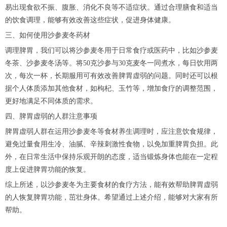
易出现食欲不振、腹胀、消化不良等不适症状。通过合理膳食和适当
的饮食调理，能够有效改善这些症状，促进身体健康。
三、如何使用沙参麦冬药材
调理脾胃，我们可以将沙参麦冬用于日常食疗或医药中，比如沙参麦
冬茶、沙参麦冬汤等。将50克沙参与30克麦冬一同煮水，每日饮用两
次，每次一杯，长期服用可有效改善脾胃虚弱的问题。同时还可以根
据个人体质添加其他食材，如枸杞、玉竹等，增加食疗的调整范围，
更好地满足不同体质的需求。
四、脾胃虚弱的人群注意事项
脾胃虚弱人群在运用沙参麦冬等食材养生调理时，应注意饮食规律，
避免过量食用生冷、油腻、辛辣刺激性食物，以免加重脾胃负担。此
外，在日常生活中保持乐观开朗的态度，适当锻炼身体也能在一定程
度上促进脾胃功能的恢复。
综上所述，以沙参麦冬为主要食材的食疗方法，能有效帮助脾胃虚弱
的人恢复脾胃功能，茁壮身体。希望通过上述介绍，能够对大家有所
帮助。